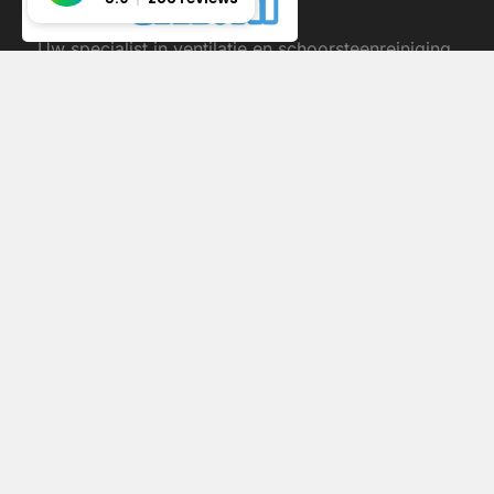
Uw specialist in ventilatie en schoorsteenreiniging.
Wij staan voor kwaliteit, betrouwbaarheid en een
frisse leefomgeving.
Pagina's
Diensten
Quick Links
Homepage
Luchtkwaliteit
Privacy verklaring
meten
Over ons
Disclaimer
Ventilatie reinigen
Offerte aanvragen
Algemene
Installatiewerk
voorwaarden
Schoorsteenvegen