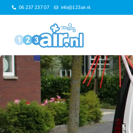
06 237 237 07
info@123air.nl