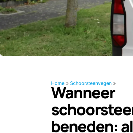
Home
»
Schoorsteenvegen
»
Wanneer
schoorstee
beneden: al