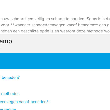
 uw schoorsteen veilig en schoon te houden. Soms is het e
oor **wanneer schoorsteenvegen vanaf beneden** een gesc
neden een geschikte optie is en waarom deze methode wor
kamp
5
f beneden?
le methodes
teenvegen vanaf beneden?
criterium